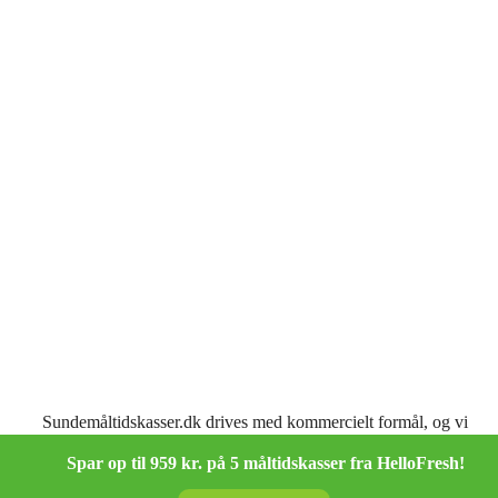
Sundemåltidskasser.dk drives med kommercielt formål, og vi
modtager kommission fra de samarbejdspartnere, som vi
omtaler her på siden.
Spar op til 959 kr. på 5 måltidskasser fra HelloFresh!