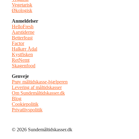
Vegetarisk
Økologisk
Anmeldelser
HelloFresh
Aarstiderne
Betterfeast
Factor
Halkær Ådal
Kystfisken
RetNemt
Skagenfood
Genveje
Prøv måltidskasse-hjælperen
Levering af måltidskasser
Om Sundemåltidskasser.dk
Blog
Cookiepolitik
Privatlivspolitik
© 2026 Sundemåltidskasser.dk