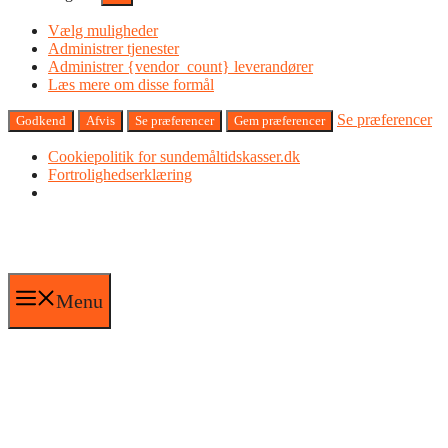
Vælg muligheder
Administrer tjenester
Administrer {vendor_count} leverandører
Læs mere om disse formål
Se præferencer
Godkend
Afvis
Se præferencer
Gem præferencer
Cookiepolitik for sundemåltidskasser.dk
Fortrolighedserklæring
Hop
til
indhold
Menu