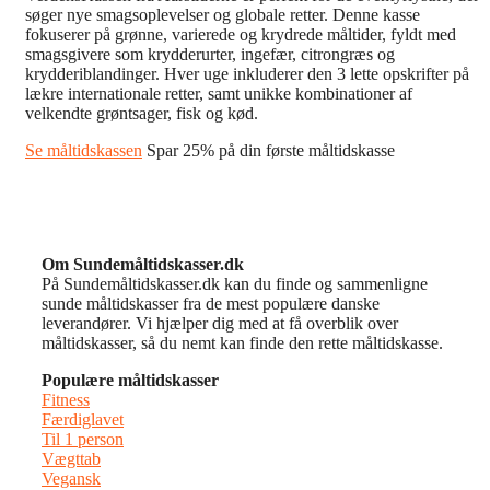
søger nye smagsoplevelser og globale retter. Denne kasse
fokuserer på grønne, varierede og krydrede måltider, fyldt med
smagsgivere som krydderurter, ingefær, citrongræs og
krydderiblandinger. Hver uge inkluderer den 3 lette opskrifter på
lækre internationale retter, samt unikke kombinationer af
velkendte grøntsager, fisk og kød.
Se måltidskassen
Spar 25% på din første måltidskasse
Om Sundemåltidskasser.dk
På Sundemåltidskasser.dk kan du finde og sammenligne
sunde måltidskasser fra de mest populære danske
leverandører. Vi hjælper dig med at få overblik over
måltidskasser, så du nemt kan finde den rette måltidskasse.
Populære måltidskasser
Fitness
Færdiglavet
Til 1 person
Vægttab
Vegansk