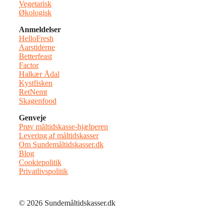
Vegetarisk
Økologisk
Anmeldelser
HelloFresh
Aarstiderne
Betterfeast
Factor
Halkær Ådal
Kystfisken
RetNemt
Skagenfood
Genveje
Prøv måltidskasse-hjælperen
Levering af måltidskasser
Om Sundemåltidskasser.dk
Blog
Cookiepolitik
Privatlivspolitik
© 2026 Sundemåltidskasser.dk