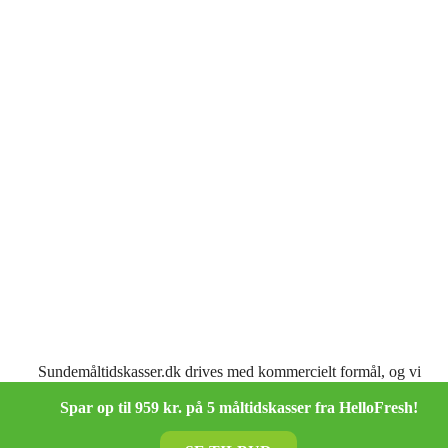
Sundemåltidskasser.dk drives med kommercielt formål, og vi
modtager kommission fra de samarbejdspartnere, som vi
omtaler her på siden.
Spar op til 959 kr. på 5 måltidskasser fra HelloFresh!
Luk