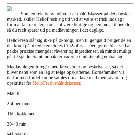
Som en relativ ny udbyder af måltidskasser på det danske
marked, skiller HelloFresh sig ud ved at være et frisk indslag i
form af lækre retter, som skal være hurtige og nemme at tilberede,
så du reelt sparer tid på madlavningen i det daglige.
HelloFresh slår sig ikke på økologi, men til gengæld bruger de en
del krudt på at reducere deres CO2-aftryk. Det gør de bl.a. ved at
pakke præcise mængder råvarer og ingredienser, så mindst muligt
går til spilde. Samt indpakker varerne i miljøvenlig emballage.
Madlavningen foregår med farvekoder og beskrivelser, så det
bliver nemt som en leg at følge opskrifterne. Børnefamilier vil
derfor med fordel kunne samles om at lave mad med råvarer og
opskrifter fra
HelloFresh-måltidskasser
.
Mad til
2-4 personer
Tid i køkkenet
30-40 min.
Måltider til