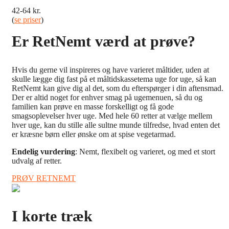
42-64 kr.
(
se priser
)
Er RetNemt værd at prøve?
Hvis du gerne vil inspireres og have varieret måltider, uden at
skulle lægge dig fast på et måltidskassetema uge for uge, så kan
RetNemt kan give dig al det, som du efterspørger i din aftensmad.
Der er altid noget for enhver smag på ugemenuen, så du og
familien kan prøve en masse forskelligt og få gode
smagsoplevelser hver uge. Med hele 60 retter at vælge mellem
hver uge, kan du stille alle sultne munde tilfredse, hvad enten det
er kræsne børn eller ønske om at spise vegetarmad.
Endelig vurdering
: Nemt, flexibelt og varieret, og med et stort
udvalg af retter.
PRØV RETNEMT
I korte træk