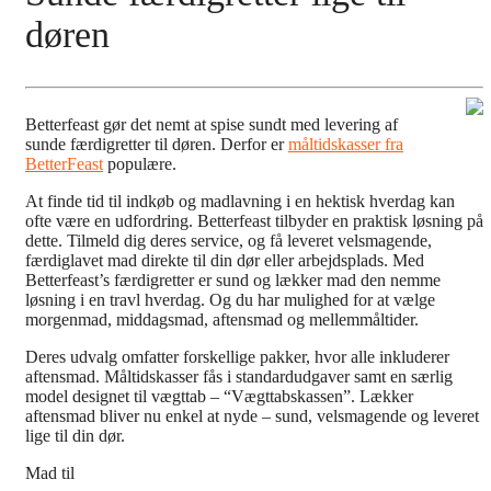
døren
Betterfeast gør det nemt at spise sundt med levering af
sunde færdigretter til døren. Derfor er
måltidskasser fra
BetterFeast
populære.
At finde tid til indkøb og madlavning i en hektisk hverdag kan
ofte være en udfordring. Betterfeast tilbyder en praktisk løsning på
dette. Tilmeld dig deres service, og få leveret velsmagende,
færdiglavet mad direkte til din dør eller arbejdsplads. Med
Betterfeast’s færdigretter er sund og lækker mad den nemme
løsning i en travl hverdag. Og du har mulighed for at vælge
morgenmad, middagsmad, aftensmad og mellemmåltider.
Deres udvalg omfatter forskellige pakker, hvor alle inkluderer
aftensmad. Måltidskasser fås i standardudgaver samt en særlig
model designet til vægttab – “Vægttabskassen”. Lækker
aftensmad bliver nu enkel at nyde – sund, velsmagende og leveret
lige til din dør.
Mad til