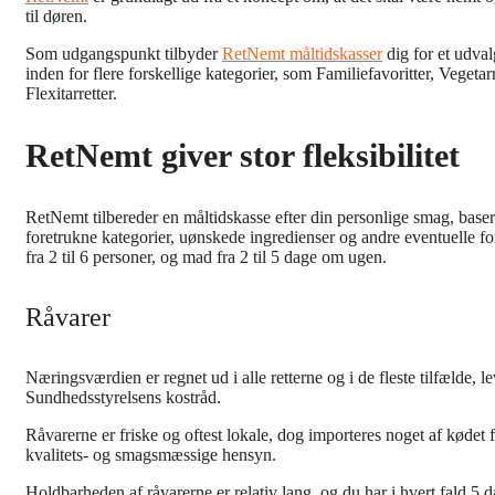
til døren.
Som udgangspunkt tilbyder
RetNemt måltidskasser
dig for et udval
inden for flere forskellige kategorier, som Familiefavoritter, Vegetarr
Flexitarretter.
RetNemt giver stor fleksibilitet
RetNemt tilbereder en måltidskasse efter din personlige smag, base
foretrukne kategorier, uønskede ingredienser og andre eventuelle f
fra 2 til 6 personer, og mad fra 2 til 5 dage om ugen.
Råvarer
Næringsværdien er regnet ud i alle retterne og i de fleste tilfælde, le
Sundhedsstyrelsens kostråd.
Råvarerne er friske og oftest lokale, dog importeres noget af kødet
kvalitets- og smagsmæssige hensyn.
Holdbarheden af råvarerne er relativ lang, og du har i hvert fald 5 da