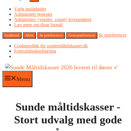
Vælg muligheder
Administrer tjenester
Administrer {vendor_count} leverandører
Læs mere om disse formål
Se præferencer
Godkend
Afvis
Se præferencer
Gem præferencer
Cookiepolitik for sundemåltidskasser.dk
Fortrolighedserklæring
Hop
til
indhold
Menu
Sunde måltidskasser -
Stort udvalg med gode