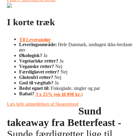
I korte træk
Til Leverandør
Leveringsområde:
Hele Danmark, undtagen ikke-brofaste
øer
Økologisk?
Ja
Vegetariske retter?
Ja
Veganske retter?
Nej
Færdiglavet retter?
Nej
Glutenfri retter?
Nej
God til vægttab?
Ja
Bedst egnet til:
Fiskeglade, singler og par
Rabat?
3 x 25% (op til 898 kr.)
Læs hele anmeldelsen af Skagenfood
Sund
takeaway fra Betterfeast -
Sunde færdigretter lige til