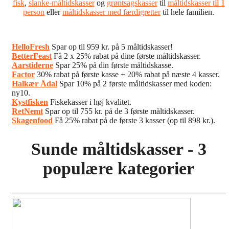
fisk
,
slanke-måltidskasser
og
grøntsagskasser
til
måltidskasser til 1
person
eller
måltidskasser med færdigretter
til hele familien.
HelloFresh
Spar op til 959 kr. på 5 måltidskasser!
BetterFeast
Få 2 x 25% rabat på dine første måltidskasser.
Aarstiderne
Spar 25% på din første måltidskasse.
Factor
30% rabat på første kasse + 20% rabat på næste 4 kasser.
Halkær Ådal
Spar 10% på 2 første måltidskasser med koden:
ny10.
Kystfisken
Fiskekasser i høj kvalitet.
RetNemt
Spar op til 755 kr. på de 3 første måltidskasser.
Skagenfood
Få 25% rabat på de første 3 kasser (op til 898 kr.).
Sunde måltidskasser - 3
populære kategorier