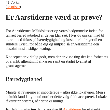
41-75 kr.
(
se priser
)
Er Aarstiderne værd at prøve?
For Aarstidernes Måltidskasser og vores bedømmelse inden for
temaet bæredygtighed er det en klar sag. Hvis du ønsker mad til
døren med fokus på bæredygtighed og kost, der bidrager til en
sundere livsstil for både dig og miljøet, så er Aarstiderne den
absolut mest alsidige løsning.
Konceptet er virkelig godt, men der er visse ting der kan forbedres
bl.a. mht. afhentning af kasser samt en stadig kvalitet af
grøntsagerne.
Bæredygtighed
Mange af råvarerne er importerede – altså ikke lokalvarer. Men i
et koldt land langt mod nord er dette valg fuldt accepteret. Lokale
råvarer prioriteres, når dette er muligt.
Endelig vurdering
: En klapsalve til
Aarstiderne
for et stærkt