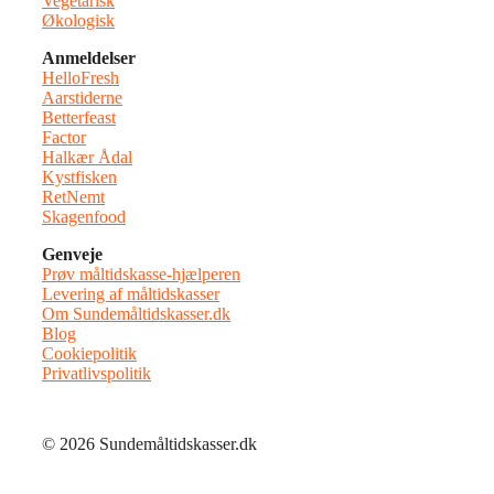
Vegetarisk
Økologisk
Anmeldelser
HelloFresh
Aarstiderne
Betterfeast
Factor
Halkær Ådal
Kystfisken
RetNemt
Skagenfood
Genveje
Prøv måltidskasse-hjælperen
Levering af måltidskasser
Om Sundemåltidskasser.dk
Blog
Cookiepolitik
Privatlivspolitik
© 2026 Sundemåltidskasser.dk