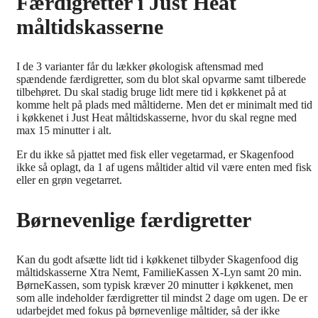
Færdigretter i Just Heat
måltidskasserne
I de 3 varianter får du lækker økologisk aftensmad med
spændende færdigretter, som du blot skal opvarme samt tilberede
tilbehøret. Du skal stadig bruge lidt mere tid i køkkenet på at
komme helt på plads med måltiderne. Men det er minimalt med tid
i køkkenet i Just Heat måltidskasserne, hvor du skal regne med
max 15 minutter i alt.
Er du ikke så pjattet med fisk eller vegetarmad, er Skagenfood
ikke så oplagt, da 1 af ugens måltider altid vil være enten med fisk
eller en grøn vegetarret.
Børnevenlige færdigretter
Kan du godt afsætte lidt tid i køkkenet tilbyder Skagenfood dig
måltidskasserne Xtra Nemt, FamilieKassen X-Lyn samt 20 min.
BørneKassen, som typisk kræver 20 minutter i køkkenet, men
som alle indeholder færdigretter til mindst 2 dage om ugen. De er
udarbejdet med fokus på børnevenlige måltider, så der ikke