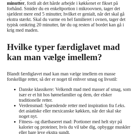
minutter
, fordi alt det hårde arbejde i køkkenet er fikset på
forhånd. Smider du en enkeltportion i mikroovnen, tager det
sjældent mere end 5 minutter, hvilket er genialt, når det skal gå
ekstra stærkt. Skal du varme en hel familieret i ovnen, tager det
typisk omkring 20 minutter, før du og resten af bordet kan gå i
krig med maden.
Hvilke typer færdiglavet mad
kan man vælge imellem?
Blandt færdiglavet mad kan man vælge imellem en masse
forskellige retter, så der er noget til enhver smag og livsstil:
Danske klassikere: Velkendt mad med masser af smag, som
især er et hit hos børnefamilier og dem, der elsker
traditionelle retter.
Verdensmad: Spændende retter med inspiration fra f.eks.
det asiatiske eller mexicanske køkken, når der skal ske
noget nyt.
Fitness- og diætbaseret mad: Portioner med helt styr på
kalorier og proteiner, hvis du vil tabe dig, opbygge muskler
eller bare leve ekstra sundt.