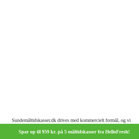
Sundemåltidskasser.dk drives med kommercielt formål, og vi
modtager kommission fra de samarbejdspartnere, som vi
omtaler her på siden.
Spar op til 959 kr. på 5 måltidskasser fra HelloFresh!