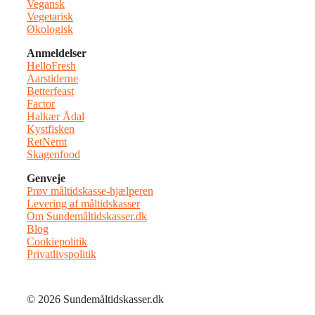
Vegansk
Vegetarisk
Økologisk
Anmeldelser
HelloFresh
Aarstiderne
Betterfeast
Factor
Halkær Ådal
Kystfisken
RetNemt
Skagenfood
Genveje
Prøv måltidskasse-hjælperen
Levering af måltidskasser
Om Sundemåltidskasser.dk
Blog
Cookiepolitik
Privatlivspolitik
© 2026 Sundemåltidskasser.dk