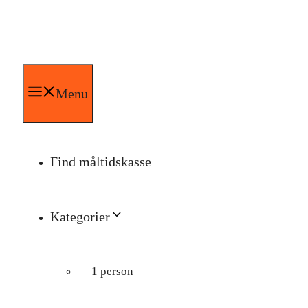
Hop
til
indhold
Menu
Find måltidskasse
Kategorier
1 person