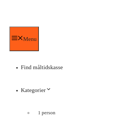
Hop
til
indhold
Menu
Find måltidskasse
Kategorier
1 person