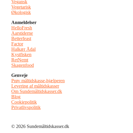
Vegansk
Vegetarisk
Økologisk
Anmeldelser
HelloFresh
Aarstiderne
Betterfeast
Factor
Halkær Ådal
Kystfisken
RetNemt
Skagenfood
Genveje
Prøv måltidskasse-hjælperen
Levering af måltidskasser
Om Sundemåltidskasser.dk
Blog
Cookiepolitik
Privatlivspolitik
© 2026 Sundemåltidskasser.dk