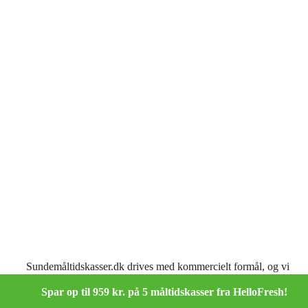
Sundemåltidskasser.dk drives med kommercielt formål, og vi
modtager kommission fra de samarbejdspartnere, som vi
omtaler her på siden.
Spar op til 959 kr. på 5 måltidskasser fra HelloFresh!