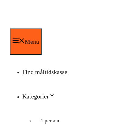
Hop
til
indhold
Menu
Find måltidskasse
Kategorier
1 person