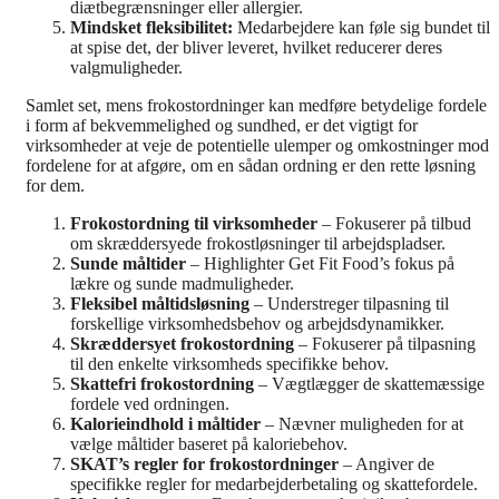
diætbegrænsninger eller allergier.
Mindsket fleksibilitet:
Medarbejdere kan føle sig bundet til
at spise det, der bliver leveret, hvilket reducerer deres
valgmuligheder.
Samlet set, mens frokostordninger kan medføre betydelige fordele
i form af bekvemmelighed og sundhed, er det vigtigt for
virksomheder at veje de potentielle ulemper og omkostninger mod
fordelene for at afgøre, om en sådan ordning er den rette løsning
for dem.
Frokostordning til virksomheder
– Fokuserer på tilbud
om skræddersyede frokostløsninger til arbejdspladser​​.
Sunde måltider
– Highlighter Get Fit Food’s fokus på
lækre og sunde madmuligheder​​.
Fleksibel måltidsløsning
– Understreger tilpasning til
forskellige virksomhedsbehov og arbejdsdynamikker​​.
Skræddersyet frokostordning
– Fokuserer på tilpasning
til den enkelte virksomheds specifikke behov​​.
Skattefri frokostordning
– Vægtlægger de skattemæssige
fordele ved ordningen​​.
Kalorieindhold i måltider
– Nævner muligheden for at
vælge måltider baseret på kaloriebehov​​.
SKAT’s regler for frokostordninger
– Angiver de
specifikke regler for medarbejderbetaling og skattefordele​​.