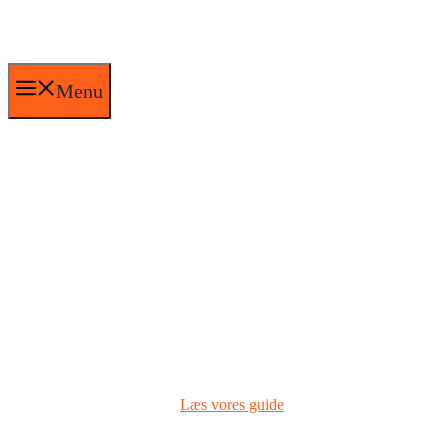
Hop
til
indhold
Menu
Sunde frokostordninger
til virksomheder
Den definitive guide om sundere kost leveret til
virksomheder.
Læs vores guide