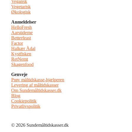
Vegansk
Vegetarisk
Økologisk
Anmeldelser
HelloFresh
Aarstiderne
Betterfeast
Factor
Halkær Ådal
Kystfisken
RetNemt
Skagenfood
Genveje
Prøv måltidskasse-hjælperen
Levering af måltidskasser
Om Sundemåltidskasser.dk
Blog
Cookiepolitik
Privatlivspolitik
© 2026 Sundemåltidskasser.dk