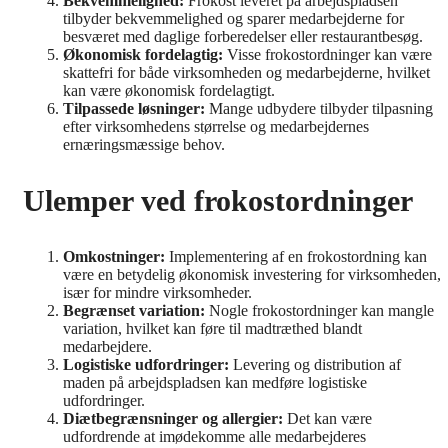
Bekvemmelighed:
Frokost leveret på arbejdspladsen
tilbyder bekvemmelighed og sparer medarbejderne for
besværet med daglige forberedelser eller restaurantbesøg.
Økonomisk fordelagtig:
Visse frokostordninger kan være
skattefri for både virksomheden og medarbejderne, hvilket
kan være økonomisk fordelagtigt.
Tilpassede løsninger:
Mange udbydere tilbyder tilpasning
efter virksomhedens størrelse og medarbejdernes
ernæringsmæssige behov.
Ulemper ved frokostordninger
Omkostninger:
Implementering af en frokostordning kan
være en betydelig økonomisk investering for virksomheden,
især for mindre virksomheder.
Begrænset variation:
Nogle frokostordninger kan mangle
variation, hvilket kan føre til madtræthed blandt
medarbejdere.
Logistiske udfordringer:
Levering og distribution af
maden på arbejdspladsen kan medføre logistiske
udfordringer.
Diætbegrænsninger og allergier:
Det kan være
udfordrende at imødekomme alle medarbejderes