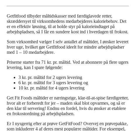
Getfitfood tilbyder måltidskasser med færdiglavede retter,
skræddersyet til virksomhedens medarbejderes kaloriebehov. Det
er en effektiv løsning, til at holde styr på kalorieindtaget på
arbejdspladsen, så I får en sundere kost ind i hverdagen til frokost.
Som virksomhed vælger I selv antallet af måltider, I ønsker leveret
hver uge, hvilket gør Getfitfood ideelt for mindre arbejdspladser
med 1 – 10 medarbejdere.
Priserne starter fra 71 kr. pr. måltid. Ved at abonnere på flere ugers
levering, kan I spare følgende:
3 kr. pr. måltid for 2 ugers levering
6 kr. pr. måltid for 3 ugers levering og
10 kr. pr. måltid for 4 ugers levering
Get Fit Foods måltider er næringsrige, klar-til-at-spise færdigretter,
hvor alt er forberedt for jer – maden skal blot opvarmes, og så er
den klar til servering! Endnu en fordel, hvis du ønsker at etablere
en frokostordning på arbejdspladsen.
Er I nysgerrig efter at prøve GetFitFood? Overvej en prøvepakke,
som inkluderer 4 af deres mest populære måltider. For eksempel,