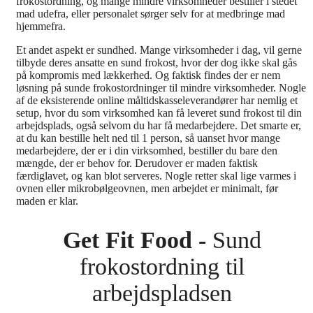
frokostordning, og mange mindre virksomheder bestiller i stedet
mad udefra, eller personalet sørger selv for at medbringe mad
hjemmefra.
Et andet aspekt er sundhed. Mange virksomheder i dag, vil gerne
tilbyde deres ansatte en sund frokost, hvor der dog ikke skal gås
på kompromis med lækkerhed. Og faktisk findes der er nem
løsning på sunde frokostordninger til mindre virksomheder. Nogle
af de eksisterende online måltidskasseleverandører har nemlig et
setup, hvor du som virksomhed kan få leveret sund frokost til din
arbejdsplads, også selvom du har få medarbejdere. Det smarte er,
at du kan bestille helt ned til 1 person, så uanset hvor mange
medarbejdere, der er i din virksomhed, bestiller du bare den
mængde, der er behov for. Derudover er maden faktisk
færdiglavet, og kan blot serveres. Nogle retter skal lige varmes i
ovnen eller mikrobølgeovnen, men arbejdet er minimalt, før
maden er klar.
Get Fit Food -
Sund
frokostordning til
arbejdspladsen